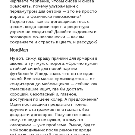
черпаете терпение, чтобы снова и снова
объяснять, почему ультрамарин с
перламутром для бетона — это не просто
дорого, а физически невозможно?
Поделитесь, как вы договариваетесь с
цехом, когда сроки горят, а рецептура
упрямо не сходится? Давайте выдохнем и
поговорим по-человечески — как вы
сохраняете и страсть к цвету, и рассудок?
NordMan
Ну вот, сижу, крашу пряники для ярмарки в
школе, а тут муж с порога: «Срочно нужен
стойкий синий для новой партии
футболок!» И ведь знаю, что он не один
такой. Все эти малые производства — от
кондитеров до мебельщиков — сейчас как
сумасшедшие ищут, где бы достать
хороший, безопасный и, главное,
доступный по цене колер. А предложение?
Одни поставщики предлагают тонны,
другим и ста граммов не отсыпать без
двадцати договоров. Получается каша:
кому-то ведро не нужно, а кому-то
килограмм — уже проблема. Рынок, будто
мой холодильник после ремонта: вроде