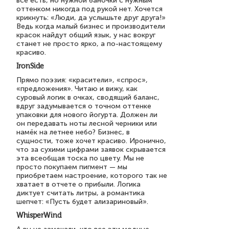
всё есть, но нужной баночки с нужным
оттенком никогда под рукой нет. Хочется
крикнуть: «Люди, да услышьте друг друга!»
Ведь когда малый бизнес и производители
красок найдут общий язык, у нас вокруг
станет не просто ярко, а по-настоящему
красиво.
IronSide
Прямо поэзия: «красители», «спрос»,
«предложения». Читаю и вижу, как
суровый логик в очках, сводящий баланс,
вдруг задумывается о точном оттенке
упаковки для нового йогурта. Должен ли
он передавать ноты лесной черники или
намёк на летнее небо? Бизнес, в
сущности, тоже хочет красиво. Иронично,
что за сухими цифрами заявок скрывается
эта всеобщая тоска по цвету. Мы не
просто покупаем пигмент — мы
приобретаем настроение, которого так не
хватает в отчете о прибыли. Логика
диктует считать литры, а романтика
шепчет: «Пусть будет ализариновый».
WhisperWind