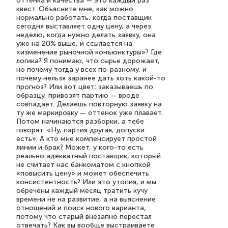
оттенка и качества — это каждый раз
квест. Объясните мне, как можно
нормально работать, когда поставщик
сегодня выставляет одну цену, а через
неделю, когда нужно делать заявку, она
уже на 20% выше, и ссылается на
«изменение рыночной конъюнктуры»? Где
логика? Я понимаю, что сырье дорожает,
но почему тогда у всех по-разному, и
почему нельзя заранее дать хоть какой-то
прогноз? Или вот цвет: заказываешь по
образцу, привозят партию — вроде
совпадает. Делаешь повторную заявку на
ту же маркировку — оттенок уже плавает.
Потом начинаются разборки, а тебе
говорят: «Ну, партия другая, допуски
есть». А кто мне компенсирует простой
линии и брак? Может, у кого-то есть
реально адекватный поставщик, который
не считает нас банкоматом с кнопкой
«повысить цену» и может обеспечить
консистентность? Или это утопия, и мы
обречены каждый месяц тратить кучу
времени не на развитие, а на выяснение
отношений и поиск нового варианта,
потому что старый внезапно перестал
отвечать? Как вы вообще выстраиваете