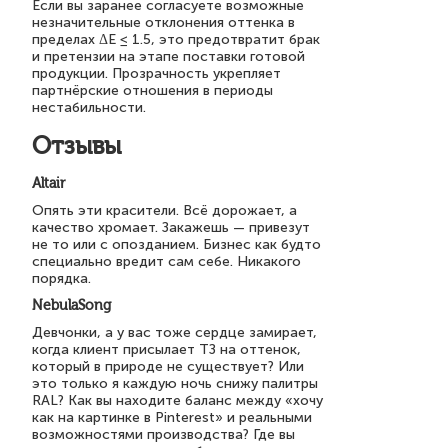
Если вы заранее согласуете возможные
незначительные отклонения оттенка в
пределах ΔE ≤ 1.5, это предотвратит брак
и претензии на этапе поставки готовой
продукции. Прозрачность укрепляет
партнёрские отношения в периоды
нестабильности.
Отзывы
Altair
Опять эти красители. Всё дорожает, а
качество хромает. Закажешь — привезут
не то или с опозданием. Бизнес как будто
специально вредит сам себе. Никакого
порядка.
NebulaSong
Девчонки, а у вас тоже сердце замирает,
когда клиент присылает ТЗ на оттенок,
который в природе не существует? Или
это только я каждую ночь снижу палитры
RAL? Как вы находите баланс между «хочу
как на картинке в Pinterest» и реальными
возможностями производства? Где вы