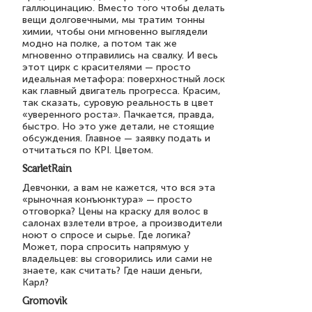
галлюцинацию. Вместо того чтобы делать
вещи долговечными, мы тратим тонны
химии, чтобы они мгновенно выглядели
модно на полке, а потом так же
мгновенно отправились на свалку. И весь
этот цирк с красителями — просто
идеальная метафора: поверхностный лоск
как главный двигатель прогресса. Красим,
так сказать, суровую реальность в цвет
«уверенного роста». Пачкается, правда,
быстро. Но это уже детали, не стоящие
обсуждения. Главное — заявку подать и
отчитаться по KPI. Цветом.
ScarletRain
Девчонки, а вам не кажется, что вся эта
«рыночная конъюнктура» — просто
отговорка? Цены на краску для волос в
салонах взлетели втрое, а производители
ноют о спросе и сырье. Где логика?
Может, пора спросить напрямую у
владельцев: вы сговорились или сами не
знаете, как считать? Где наши деньги,
Карл?
Gromovik