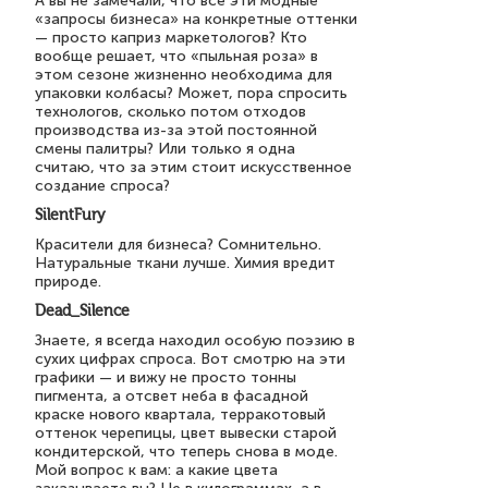
А вы не замечали, что все эти модные
«запросы бизнеса» на конкретные оттенки
— просто каприз маркетологов? Кто
вообще решает, что «пыльная роза» в
этом сезоне жизненно необходима для
упаковки колбасы? Может, пора спросить
технологов, сколько потом отходов
производства из-за этой постоянной
смены палитры? Или только я одна
считаю, что за этим стоит искусственное
создание спроса?
SilentFury
Красители для бизнеса? Сомнительно.
Натуральные ткани лучше. Химия вредит
природе.
Dead_Silence
Знаете, я всегда находил особую поэзию в
сухих цифрах спроса. Вот смотрю на эти
графики — и вижу не просто тонны
пигмента, а отсвет неба в фасадной
краске нового квартала, терракотовый
оттенок черепицы, цвет вывески старой
кондитерской, что теперь снова в моде.
Мой вопрос к вам: а какие цвета