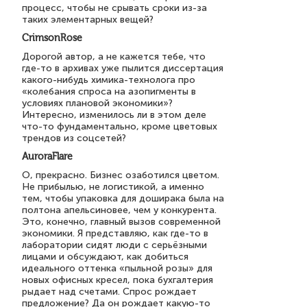
процесс, чтобы не срывать сроки из-за
таких элементарных вещей?
CrimsonRose
Дорогой автор, а не кажется тебе, что
где-то в архивах уже пылится диссертация
какого-нибудь химика-технолога про
«колебания спроса на азопигменты в
условиях плановой экономики»?
Интересно, изменилось ли в этом деле
что-то фундаментально, кроме цветовых
трендов из соцсетей?
AuroraFlare
О, прекрасно. Бизнес озаботился цветом.
Не прибылью, не логистикой, а именно
тем, чтобы упаковка для доширака была на
полтона апельсиновее, чем у конкурента.
Это, конечно, главный вызов современной
экономики. Я представляю, как где-то в
лаборатории сидят люди с серьёзными
лицами и обсуждают, как добиться
идеального оттенка «пыльной розы» для
новых офисных кресел, пока бухгалтерия
рыдает над счетами. Спрос рождает
предложение? Да он рождает какую-то