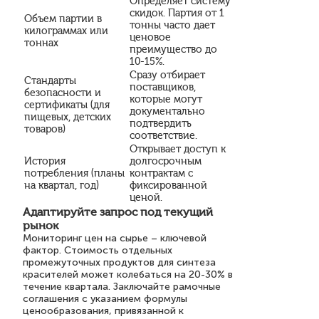
Определяет систему
скидок. Партия от 1
Объем партии в
тонны часто дает
килограммах или
ценовое
тоннах
преимущество до
10-15%.
Сразу отбирает
Стандарты
поставщиков,
безопасности и
которые могут
сертификаты (для
документально
пищевых, детских
подтвердить
товаров)
соответствие.
Открывает доступ к
История
долгосрочным
потребления (планы
контрактам с
на квартал, год)
фиксированной
ценой.
Адаптируйте запрос под текущий
рынок
Мониторинг цен на сырье – ключевой
фактор. Стоимость отдельных
промежуточных продуктов для синтеза
красителей может колебаться на 20-30% в
течение квартала. Заключайте рамочные
соглашения с указанием формулы
ценообразования, привязанной к