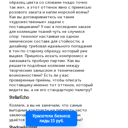
образец цвета со словами «надо точно
так же», а этот оттенок явно с примесью
розового заката и капли морской волны?
Как вы договариваетесь на такие
«художественные» задачи с
поставщиками? У нас в последнем заказе
для коллекции тканей чуть не случился
спор: технолог настаивал на одном
химическом составе для стойкости, а
дизайнер требовал идеального попадания
в тон по старому образцу, который уже
выцвел. Пришлось искать компромисс и
заказывать пробную партию. Как вы
решаете подобные коллизии между
творческим замыслом и техническими
возможностями? Есть ли у вас
проверенные приёмы, чтобы описать
поставщику именно тот оттенок, который
видите вы, а не его стандартную палитру?
StellarEcho
Коллеги, а вы не замечали, что самые
выгодные контракты на пигменты часто
заключаются вне тендеров? Как вам
Красители бизнеса:
удаётся выходить на такие поставки?
лиды 15 руб.
ShadowHunter