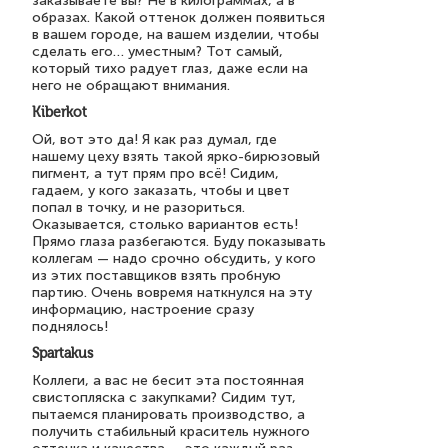
заказываете вы? Не в килограммах, а в
образах. Какой оттенок должен появиться
в вашем городе, на вашем изделии, чтобы
сделать его… уместным? Тот самый,
который тихо радует глаз, даже если на
него не обращают внимания.
Kiberkot
Ой, вот это да! Я как раз думал, где
нашему цеху взять такой ярко-бирюзовый
пигмент, а тут прям про всё! Сидим,
гадаем, у кого заказать, чтобы и цвет
попал в точку, и не разориться.
Оказывается, столько вариантов есть!
Прямо глаза разбегаются. Буду показывать
коллегам — надо срочно обсудить, у кого
из этих поставщиков взять пробную
партию. Очень вовремя наткнулся на эту
информацию, настроение сразу
поднялось!
Spartakus
Коллеги, а вас не бесит эта постоянная
свистопляска с закупками? Сидим тут,
пытаемся планировать производство, а
получить стабильный краситель нужного